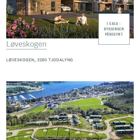
I SALG -
BYGGINGEN
PÅBEGYNT
Løveskogen
LØVESKOGEN, 3280 TJODALYNG