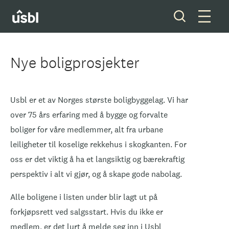
Nye boligprosjekter
Våre tjenester
Usbl er et av Norges største boligbyggelag. Vi har
Boliger og tomter
over 75 års erfaring med å bygge og forvalte
boliger for våre medlemmer, alt fra urbane
Ditt styreverv
leiligheter til koselige rekkehus i skogkanten. For
oss er det viktig å ha et langsiktig og bærekraftig
Medlemskap
perspektiv i alt vi gjør, og å skape gode nabolag.
Forkjøpsrett
Alle boligene i listen under blir lagt ut på
forkjøpsrett ved salgsstart. Hvis du ikke er
Om oss
medlem, er det lurt å melde seg inn i Usbl