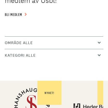
medlem av Usbl!
BLI MEDLEM
OMRÅDE ALLE
KATEGORI ALLE
NYHET!
NY