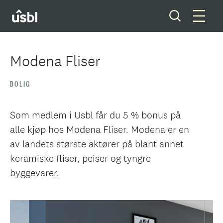
Modena Fliser
Våre tjenester
BOLIG
Boliger og tomter
Som medlem i Usbl får du 5 % bonus på
alle kjøp hos Modena Fliser. Modena er en
Ditt styreverv
av landets største aktører på blant annet
keramiske fliser, peiser og tyngre
Medlemskap
byggevarer.
Forkjøpsrett
Om oss