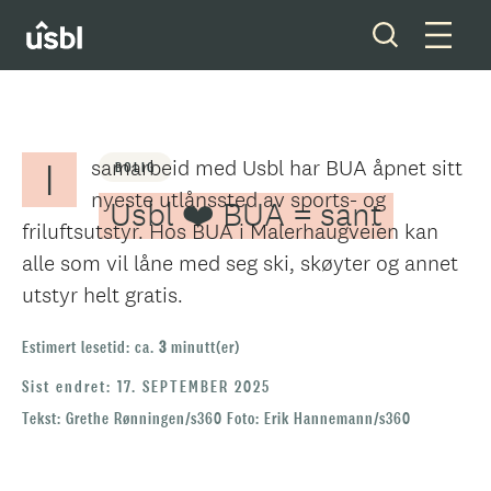
Inspirasjon og tips
Bolig
I
samarbeid med Usbl har BUA åpnet sitt
BOLIG
Våre tjenester
nyeste utlånssted av sports- og
Usbl ❤️ BUA = sant
friluftsutstyr. Hos BUA i Malerhaugveien kan
Boliger og tomter
alle som vil låne med seg ski, skøyter og annet
Ditt styreverv
utstyr helt gratis.
Medlemskap
Estimert lesetid: ca.
3
minutt(er)
Sist endret: 17. SEPTEMBER 2025
Forkjøpsrett
Tekst: Grethe Rønningen/s360 Foto: Erik Hannemann/s360
Om oss