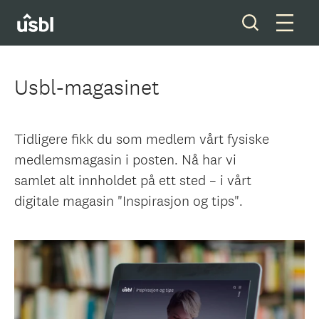
Usbl-magasinet
Våre tjenester
Tidligere fikk du som medlem vårt fysiske
Boliger og tomter
medlemsmagasin i posten. Nå har vi
samlet alt innholdet på ett sted – i vårt
Ditt styreverv
digitale magasin "Inspirasjon og tips".
Medlemskap
Forkjøpsrett
Om oss