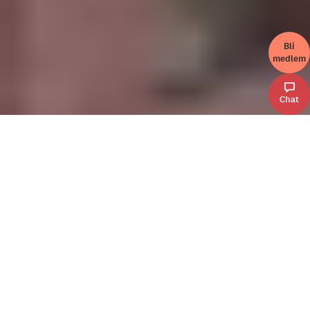
Bli
medlem
Chat