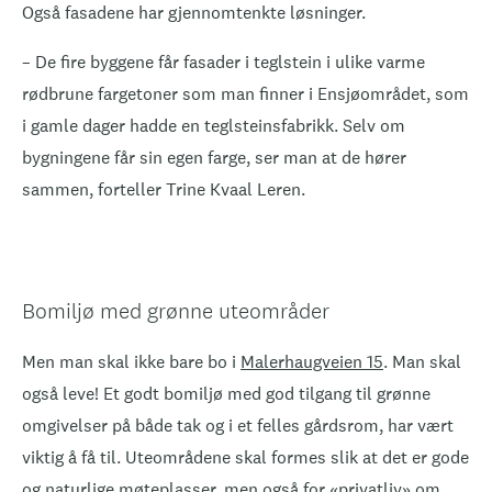
Også fasadene har gjennomtenkte løsninger.
– De fire byggene får fasader i teglstein i ulike varme
rødbrune fargetoner som man finner i Ensjøområdet, som
i gamle dager hadde en teglsteinsfabrikk. Selv om
bygningene får sin egen farge, ser man at de hører
sammen, forteller Trine Kvaal Leren.
Bomiljø med grønne uteområder
Men man skal ikke bare bo i
Malerhaugveien 15
. Man skal
også leve! Et godt bomiljø med god tilgang til grønne
omgivelser på både tak og i et felles gårdsrom, har vært
viktig å få til. Uteområdene skal formes slik at det er gode
og naturlige møteplasser, men også for «privatliv» om