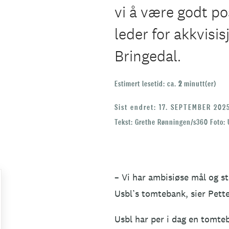
vi å være godt pos
leder for akkvisis
Bringedal.
Estimert lesetid: ca.
2
minutt(er)
Sist endret: 17. SEPTEMBER 202
Tekst: Grethe Rønningen/s360 Foto: 
– Vi har ambisiøse mål og s
Usbl’s tomtebank, sier Pett
Usbl har per i dag en tomteb