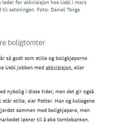
 leder for akkvisisjon hos Usbl i mars
d til satsningen. Foto: Daniel Tengs
ere boligtomter
år så godt som stille og boligkjøperne
ikke Usbl jobben med
akkvisisjon
, eller
ed nybolig i disse tider, men det gir også
tår stille, sier Petter. Han og kollegene
å gjerdet sammen med boligkjøpere, men
 markedet løsner til å øke tomtebanken.