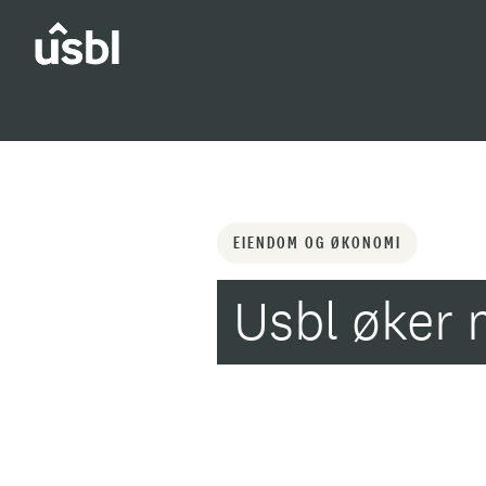
Inspirasjon og tips
Eiendom og Økonomi
EIENDOM OG ØKONOMI
Usbl øker 