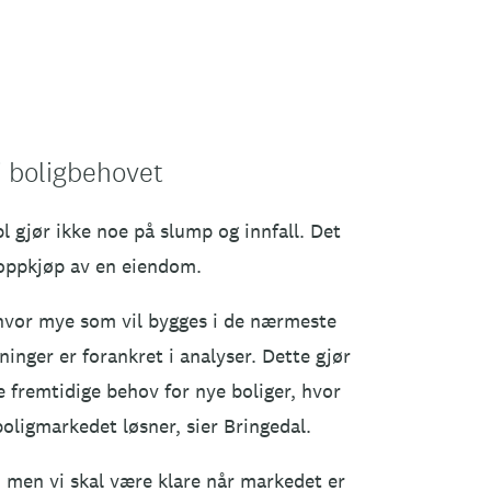
i boligbehovet
l gjør ikke noe på slump og innfall. Det
 oppkjøp av en eiendom.
i hvor mye som vil bygges i de nærmeste
tninger er forankret i analyser. Dette gjør
e fremtidige behov for nye boliger, hvor
 boligmarkedet løsner, sier Bringedal.
r, men vi skal være klare når markedet er