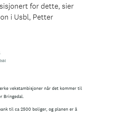
isjonert for dette, sier
jon i Usbl, Petter
5
Usbl
terke vekstambisjoner når det kommer til
er Bringedal.
ank til ca 2500 boliger, og planen er å