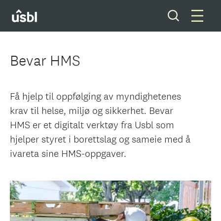
Bevar HMS
Våre tjenester
Få hjelp til oppfølging av myndighetenes
Boliger og tomter
krav til helse, miljø og sikkerhet. Bevar
HMS er et digitalt verktøy fra Usbl som
Ditt styreverv
hjelper styret i borettslag og sameie med å
ivareta sine HMS-oppgaver.
Medlemskap
Forkjøpsrett
Om oss