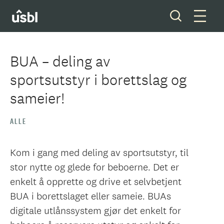
BUA – deling av
sportsutstyr i borettslag og
Våre tjenester
sameier!
Boliger og tomter
ALLE
Ditt styreverv
Kom i gang med deling av sportsutstyr, til
Medlemskap
stor nytte og glede for beboerne. Det er
enkelt å opprette og drive et selvbetjent
Forkjøpsrett
BUA i borettslaget eller sameie. BUAs
digitale utlånssystem gjør det enkelt for
Om oss