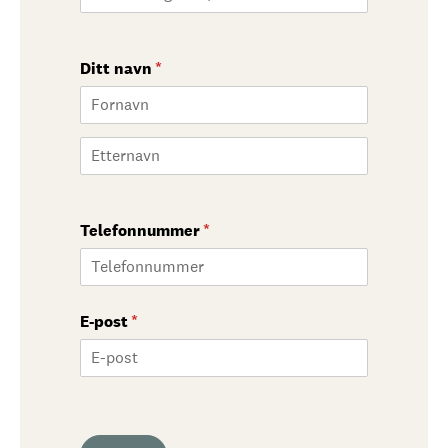
Ditt navn
(nødvendig)
*
Telefonnummer
(nødvendig)
*
E-post
(nødvendig)
*