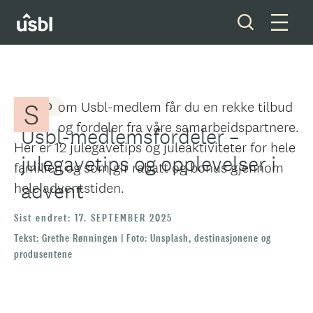
Inspirasjon og tips
Fritid
S
om Usbl-medlem får du en rekke tilbud
FRITID
Våre tjenester
og fordeler fra våre samarbeidspartnere.
Usbl-medlemsfordeler –
Her er 12 julegavetips og juleaktiviteter for hele
Boliger og tomter
julegavetips og opplevelser i
familien og som gir rabatt og bonus gjennom
Ditt styreverv
advent
hele adventstiden.
Sist endret: 17. SEPTEMBER 2025
Medlemskap
Tekst: Grethe Rønningen | Foto: Unsplash, destinasjonene og
produsentene
Forkjøpsrett
Om oss