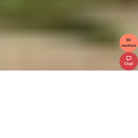
Bli
medlem
Chat