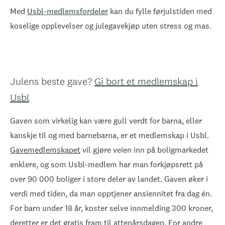
Med
Usbl-medlemsfordeler
kan du fylle førjulstiden med
koselige opplevelser og julegavekjøp uten stress og mas.
Julens beste gave?
Gi bort et medlemskap i
Usbl
Gaven som virkelig kan være gull verdt for barna, eller
kanskje til og med barnebarna, er et medlemskap i Usbl.
Gavemedlemskapet
vil gjøre veien inn på boligmarkedet
enklere, og som Usbl-medlem har man forkjøpsrett på
over 90 000 boliger i store deler av landet. Gaven øker i
verdi med tiden, da man opptjener ansiennitet fra dag én.
For barn under 18 år, koster selve innmelding 300 kroner,
deretter er det gratis fram til attenårsdagen. For andre