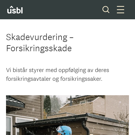
Skadevurdering –
Forsikringsskade
Våre tjenester
Boliger og tomter
Vi bistår styrer med oppfølging av deres
forsikringsavtaler og forsikringssaker.
Ditt styreverv
Medlemskap
Forkjøpsrett
Om oss