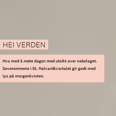
HEI VERDEN
Hva med å møte dagen med utsikt over nabolaget.
Soverommene i St. Halvardkvartalet gir godt med
lys på morgenkvisten.