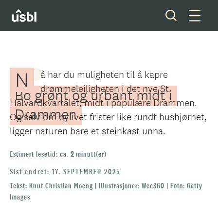
Inspirasjon og tips
Bolig
N
å har du muligheten til å kapre
BOLIG
Våre tjenester
drømmeleiligheten i det nye St.
Bo grønt og urbant midt i
Halvardkvartalet, midt i populære Drammen.
Boliger og tomter
Drammen
Og selv om bylivet frister like rundt hushjørnet,
Ditt styreverv
ligger naturen bare et steinkast unna.
Medlemskap
Estimert lesetid: ca.
2
minutt(er)
Sist endret: 17. SEPTEMBER 2025
Forkjøpsrett
Tekst: Knut Christian Moeng | Illustrasjoner: Wec360 | Foto: Getty
Images
Om oss