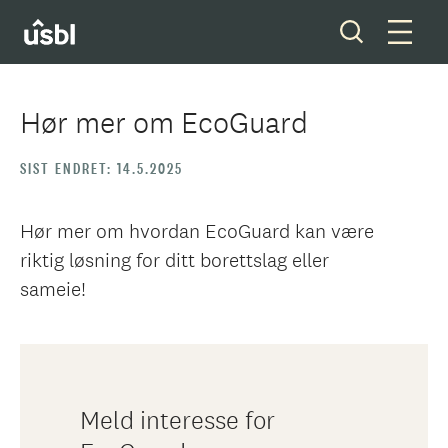
Hør mer om EcoGuard
Våre tjenester
SIST ENDRET: 14.5.2025
Boliger og tomter
Hør mer om hvordan EcoGuard kan være
riktig løsning for ditt borettslag eller
Ditt styreverv
sameie!
Medlemskap
Forkjøpsrett
Meld interesse for
Om oss