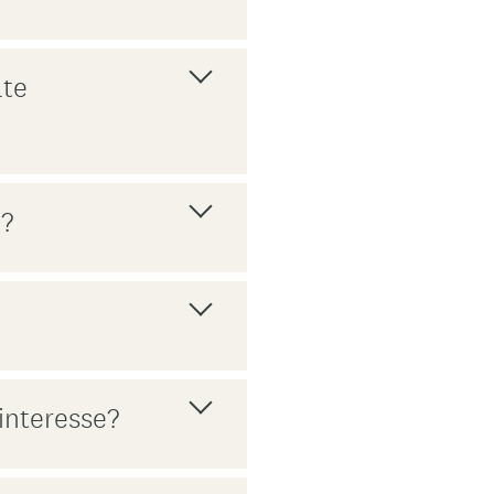
lte
k?
 interesse?