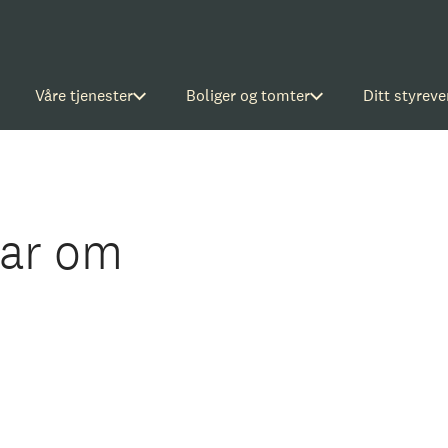
Våre tjenester
Boliger og tomter
Ditt styreve
var om