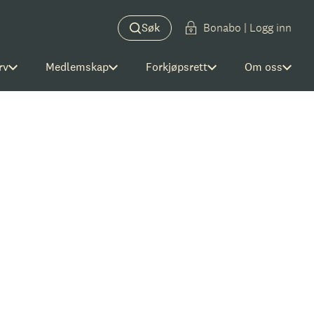
Søk
Bonabo | Logg inn
rv
Medlemskap
Forkjøpsrett
Om oss