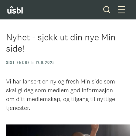
Nyhet - sjekk ut din nye Min
side!
Våre tjenester
SIST ENDRET: 17.9.2025
Boliger og tomter
Ditt styreverv
Vi har lansert en ny og fresh Min side som
skal gi deg som medlem god informasjon
Medlemskap
om ditt medlemskap, og tilgang til nyttige
tjenester.
Forkjøpsrett
Om oss