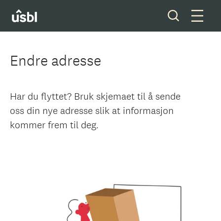
Endre adresse
Våre tjenester
Har du flyttet? Bruk skjemaet til å sende
Boliger og tomter
oss din nye adresse slik at informasjon
kommer frem til deg.
Ditt styreverv
Medlemskap
Forkjøpsrett
Om oss