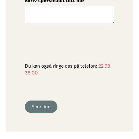
Skriv spørsmålet ditt her
(nødvendig)
*
Du kan også ringe oss på telefon:
22 98
38 00
Send inn