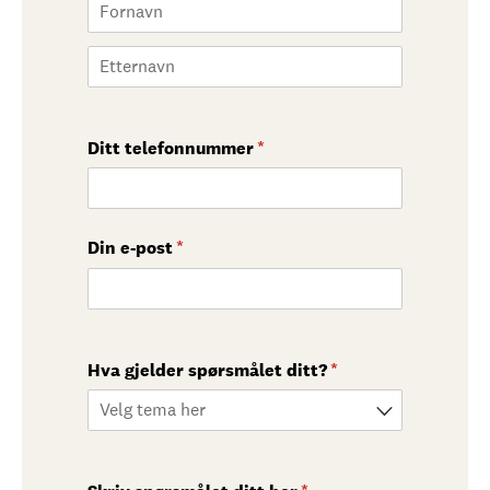
Ditt telefonnummer
(nødvendig)
*
Din e-post
(nødvendig)
*
Hva gjelder spørsmålet ditt?
(nødvendig)
*