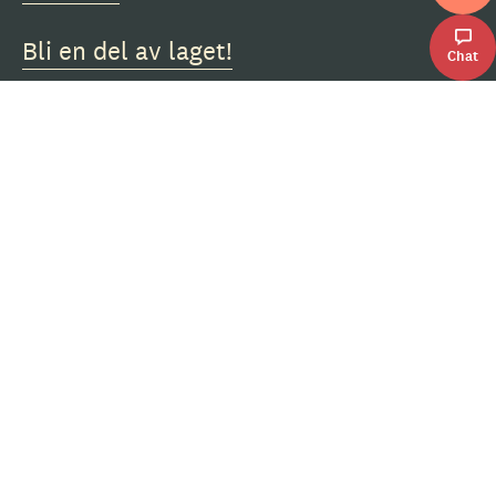
Bli en del av laget!
Chat
Presserom
Samfunnsansvar og miljø
Personvern
NYTTIGE LENKER
Nyheter
Inspirasjon og tips