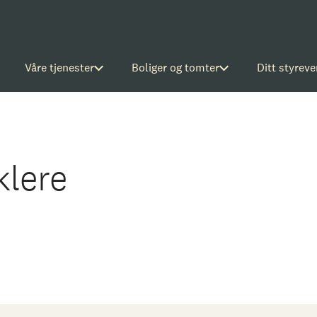
Våre tjenester
Boliger og tomter
Ditt styreve
klere