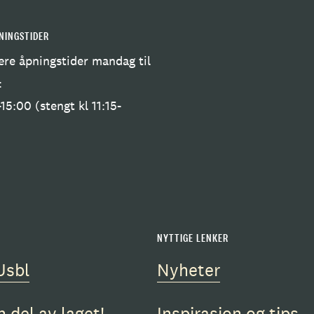
NINGSTIDER
re åpningstider mandag til
:
15:00 (stengt kl 11:15-
)
NYTTIGE LENKER
Usbl
Nyheter
n del av laget!
Inspirasjon og tips