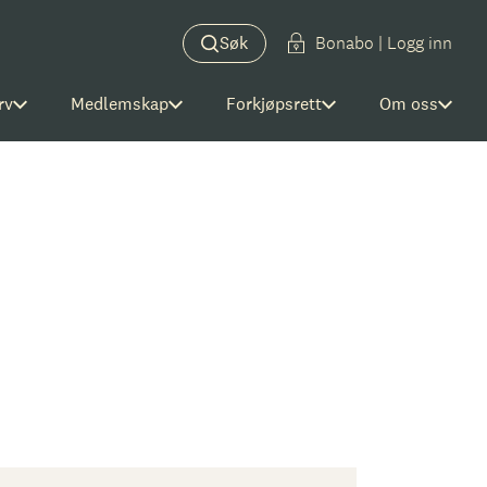
Søk
Bonabo | Logg inn
rv
Medlemskap
Forkjøpsrett
Om oss