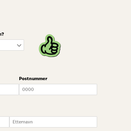
m?
ødvendig)
Postnummer