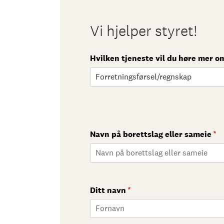
Vi hjelper styret!
Hvilken tjeneste vil du høre mer o
Navn på borettslag eller sameie
(n
*
Ditt navn
(nødvendig)
*