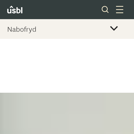
Nabofryd
Våre tjenester
Boliger og tomter
Ditt styreverv
Medlemskap
Forkjøpsrett
Om oss