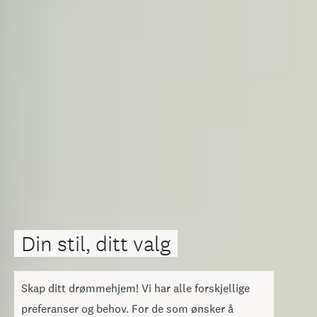
Din stil, ditt valg
Skap ditt drømmehjem! Vi har alle forskjellige
preferanser og behov. For de som ønsker å