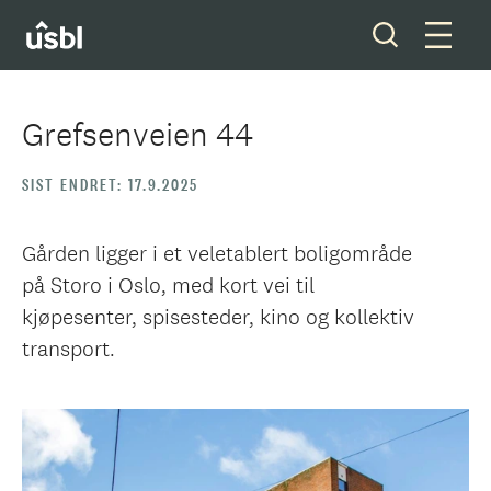
Grefsenveien 44
Våre tjenester
SIST ENDRET: 17.9.2025
Boliger og tomter
Gården ligger i et veletablert boligområde
på Storo i Oslo, med kort vei til
Ditt styreverv
kjøpesenter, spisesteder, kino og kollektiv
transport.
Medlemskap
Forkjøpsrett
Om oss