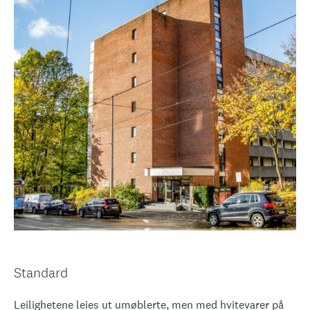
Standard
Leilighetene leies ut umøblerte, men med hvitevarer på