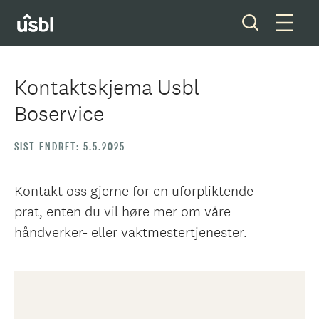
Kontaktskjema Usbl
Boservice
Våre tjenester
SIST ENDRET: 5.5.2025
Boliger og tomter
Ditt styreverv
Kontakt oss gjerne for en uforpliktende
prat, enten du vil høre mer om våre
Medlemskap
håndverker- eller vaktmestertjenester.
Forkjøpsrett
Om oss